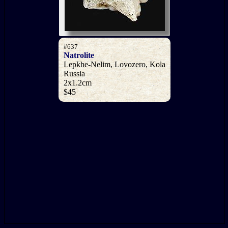
#637
Natrolite
Lepkhe-Nelim, Lovozero, Kola
Russia
2x1.2cm
$45