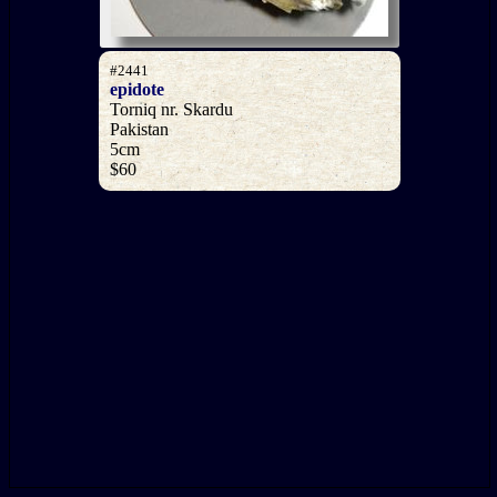
#2441
epidote
Torniq nr. Skardu
Pakistan
5cm
$60