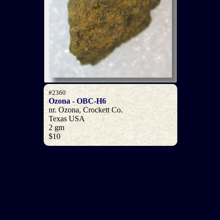
#2360
Ozona - OBC-H6
nr. Ozona, Crockett Co.
Texas USA
2 gm
$10